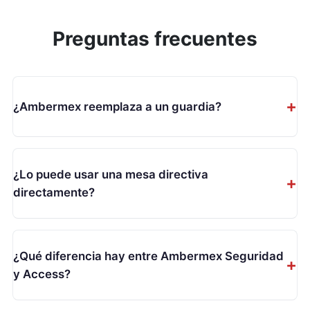
Preguntas frecuentes
¿Ambermex reemplaza a un guardia?
No. Ambermex no es vigilancia privada. Es un sistema
que estructura y documenta el servicio de seguridad.
Funciona con o sin guardia, complementando
¿Lo puede usar una mesa directiva
cualquier esquema existente.
directamente?
Sí. Ambermex funciona tanto para empresas de
seguridad como para mesas directivas que operan su
propia seguridad. El sistema se adapta a ambos
¿Qué diferencia hay entre Ambermex Seguridad
modelos.
y Access?
Access es un sistema de control de acceso vehicular