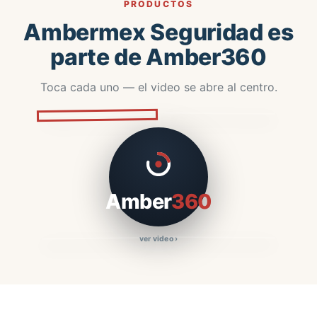
PRODUCTOS
Ambermex Seguridad es
parte de Amber360
Toca cada uno — el video se abre al centro.
ESTÁS AQUÍ
Ambermex
AmberAccess
Seguridad
Amber
360
ver video ›
AURA
Amber Admin