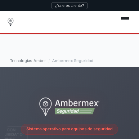
¿Ya eres cliente?
Nuevo
· Timbre virtual para tu casa — siempre disponible,
aunque se vaya la luz.
Conócelo →
Tecnologías Amber
Ambermex Seguridad
Sistema operativo para equipos de seguridad